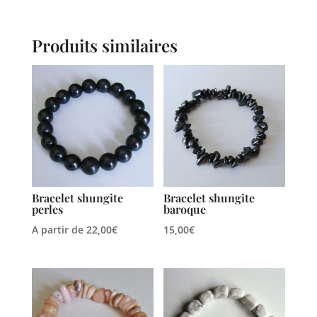
Produits similaires
Bracelet shungite
Bracelet shungite
perles
baroque
A partir de
22,00
€
15,00
€