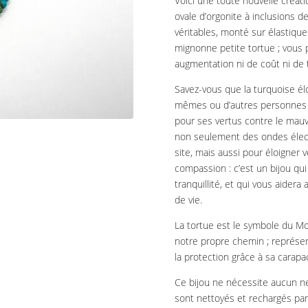
Voici une toute nouvelle créati
ovale d’orgonite à inclusions de
véritables, monté sur élastiqu
mignonne petite tortue ; vous p
augmentation ni de coût ni de
Savez-vous que la turquoise élo
mêmes ou d’autres personnes ? c
pour ses vertus contre le mauva
non seulement des ondes élec
site, mais aussi pour éloigner 
compassion : c’est un bijou qui 
tranquillité, et qui vous aider
de vie.
La tortue est le symbole du Mon
notre propre chemin ; représenta
la protection grâce à sa carap
Ce bijou ne nécessite aucun ne
sont nettoyés et rechargés par 