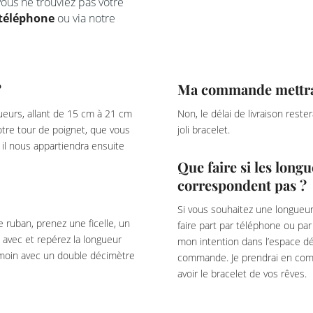
ous ne trouviez pas votre
téléphone
ou via notre
?
Ma commande mettra-t
eurs, allant de 15 cm à 21 cm
Non, le délai de livraison rest
votre tour de poignet, que vous
joli bracelet.
il nous appartiendra ensuite
Que faire si les lon
correspondent pas ?
Si vous souhaitez une longueur
e ruban, prenez une ficelle, un
faire part par téléphone ou pa
 avec et repérez la longueur
mon intention dans l’espace dé
témoin avec un double décimètre
commande. Je prendrai en com
avoir le bracelet de vos rêves.