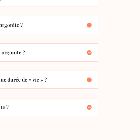
orgonite ?
orgonite ?
ne durée de « vie » ?
te ?