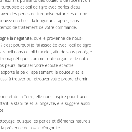
on aux airs purifiants des couleurs de l’océan : un
 turquoise et oeil de tigre avec perles d’eau
e avec des perles de turquoise naturelles et une
ouvez en choisir la longueur ci-après, sans
 temps de traitement de votre commande.
igne la négativité, qu’elle provienne de nous-
’est pourquoi je l’ai associée avec l’oeil de tigre
is oeil dans ce joli bracelet, afin de vous protéger
tromagnétiques comme toute orgonite de notre
vos peurs, favoriser votre écoute et votre
apporte la paix, l’apaisement, la douceur et la
a aussi à trouver ou retrouver votre propre chemin
de et de la Terre, elle nous inspire pour tracer
nt la stabilité et la longévité, elle suggère aussi
ace…
ttoyage, puisque les perles et éléments naturels
la présence de l’ovale d’orgonite.