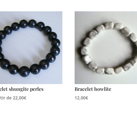
elet shungite perles
Bracelet howlite
rtir de
22,00
€
12,00
€