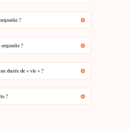
orgonite ?
orgonite ?
ne durée de « vie » ?
te ?