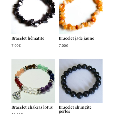
Bracelet hématite
Bracelet jade jaune
7,00
€
7,00
€
Bracelet chakras lotus
Bracelet shungite
perles