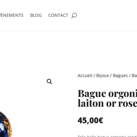
VÈNEMENTS
BLOG
CONTACT
Accueil
/
Bijoux
/
Bagues
/ Ba
Bague orgoni
laiton or ros
45,00
€