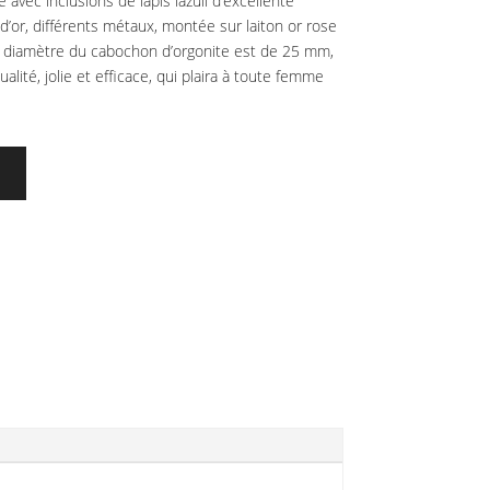
 avec inclusions de lapis lazuli d’excellente
le d’or, différents métaux, montée sur laiton or rose
 le diamètre du cabochon d’orgonite est de 25 mm,
alité, jolie et efficace, qui plaira à toute femme