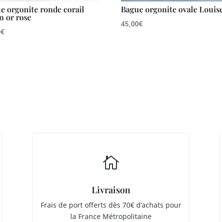
e orgonite ronde corail
Bague orgonite ovale Louis
on or rose
45,00
€
0
€

Livraison
Frais de port offerts dès 70€ d’achats pour
la France Métropolitaine