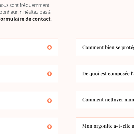
 nous sont fréquemment
 bonheur, n'hésitez pas à
formulaire de contact
.
Comment bien se protég
De quoi est composée l’
Comment nettoyer mon 
Mon orgonite a-t-elle u