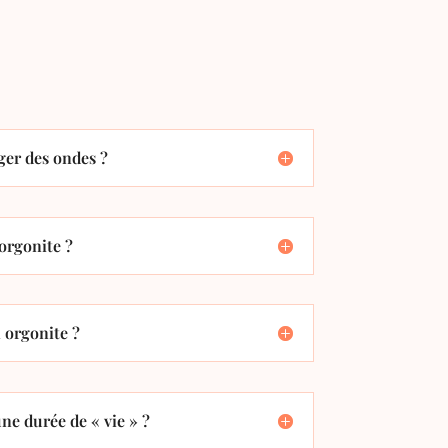
er des ondes ?
orgonite ?
orgonite ?
ne durée de « vie » ?