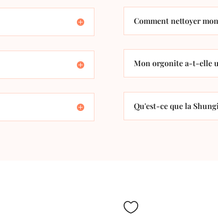
Comment nettoyer mon 
Mon orgonite a-t-elle u
Qu'est-ce que la Shungi
