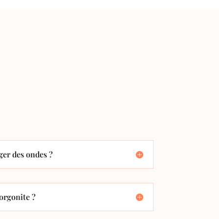
er des ondes ?
orgonite ?