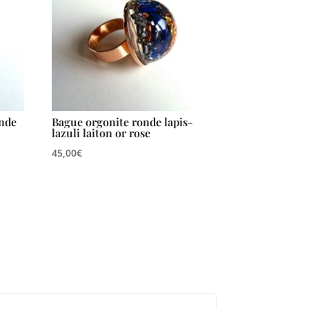
onde
Bague orgonite ronde lapis-
lazuli laiton or rose
45,00
€