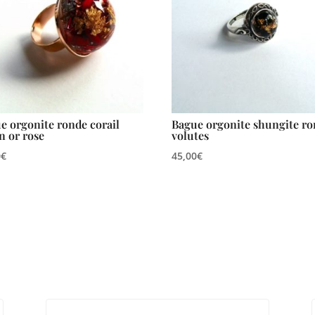
e orgonite ronde corail
Bague orgonite shungite r
on or rose
volutes
0
€
45,00
€