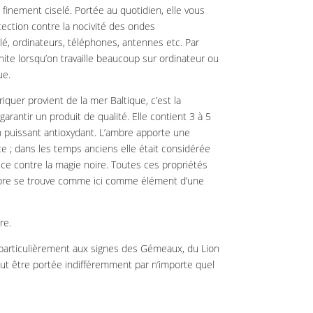
l finement ciselé. Portée au quotidien, elle vous
tection contre la nocivité des ondes
lé, ordinateurs, téléphones, antennes etc. Par
nite lorsqu’on travaille beaucoup sur ordinateur ou
ue.
riquer provient de la mer Baltique, c’est la
 garantir un produit de qualité. Elle contient 3 à 5
n puissant antioxydant. L’ambre apporte une
te ; dans les temps anciens elle était considérée
 contre la magie noire. Toutes ces propriétés
bre se trouve comme ici comme élément d’une
re.
s particulièrement aux signes des Gémeaux, du Lion
eut être portée indifféremment par n’importe quel