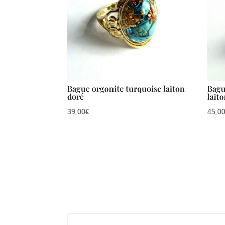
Bague orgonite turquoise laiton
Bagu
doré
lait
39,00
€
45,0