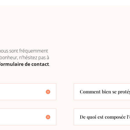
 nous sont fréquemment
 bonheur, n'hésitez pas à
formulaire de contact
.
Comment bien se protég
De quoi est composée l’