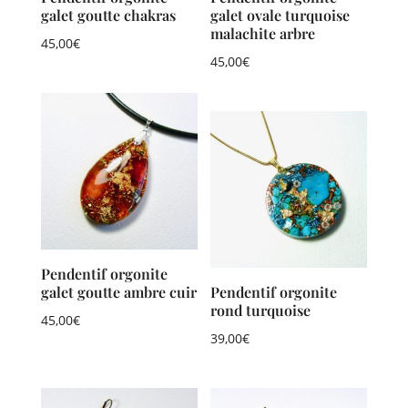
galet goutte chakras
galet ovale turquoise
malachite arbre
45,00
€
45,00
€
Pendentif orgonite
galet goutte ambre cuir
Pendentif orgonite
rond turquoise
45,00
€
39,00
€