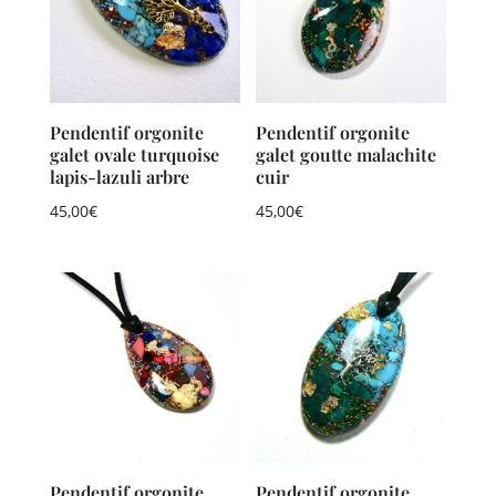
Pendentif orgonite
Pendentif orgonite
galet ovale turquoise
galet goutte malachite
lapis-lazuli arbre
cuir
45,00
€
45,00
€
Pendentif orgonite
Pendentif orgonite