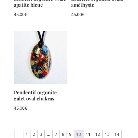
apatite bleue
améthyste
45,00
€
45,00
€
Pendentif orgonite
galet oval chakras
45,00
€
←
1
2
3
…
7
8
9
10
11
12
13
14