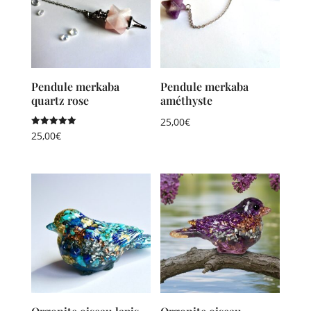
Pendule merkaba
Pendule merkaba
quartz rose
améthyste
25,00
€
Note
25,00
€
5.00
sur 5