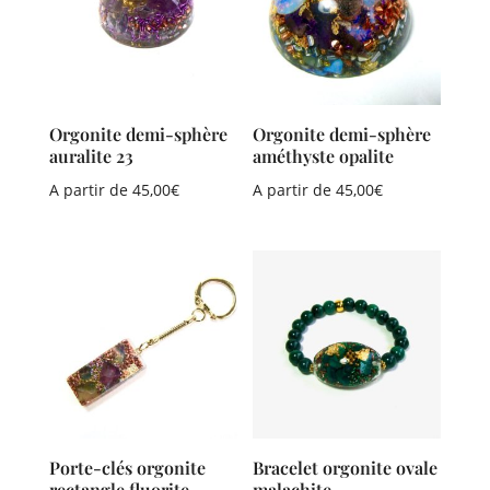
Orgonite demi-sphère
Orgonite demi-sphère
auralite 23
améthyste opalite
A partir de
45,00
€
A partir de
45,00
€
Porte-clés orgonite
Bracelet orgonite ovale
rectangle fluorite
malachite