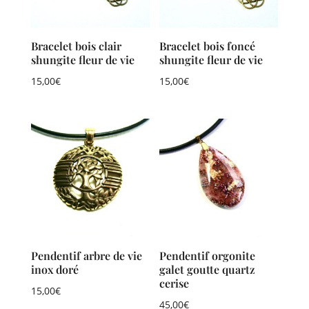
Bracelet bois clair
Bracelet bois foncé
shungite fleur de vie
shungite fleur de vie
15,00
€
15,00
€
Pendentif arbre de vie
Pendentif orgonite
inox doré
galet goutte quartz
cerise
15,00
€
45,00
€