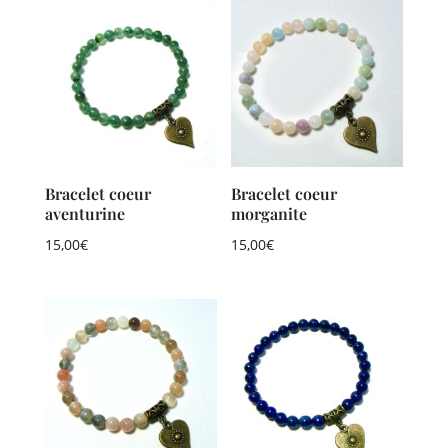
Bracelet coeur
Bracelet coeur
aventurine
morganite
15,00
€
15,00
€