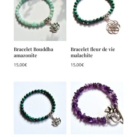
Bracelet Bouddha
Bracelet fleur de vie
amazonite
malachite
15,00
€
15,00
€