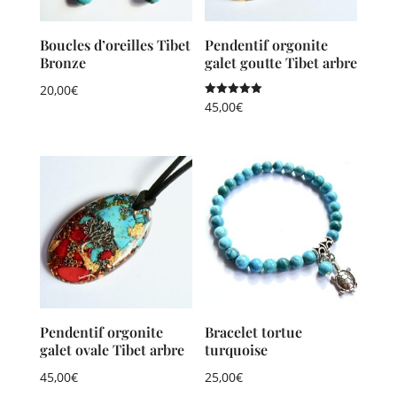
Boucles d’oreilles Tibet
Pendentif orgonite
Bronze
galet goutte Tibet arbre
20,00
€
Note
45,00
€
5.00
sur 5
Pendentif orgonite
Bracelet tortue
galet ovale Tibet arbre
turquoise
45,00
€
25,00
€