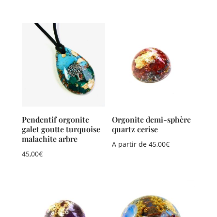
Pendentif orgonite
Orgonite demi-sphère
galet goutte turquoise
quartz cerise
malachite arbre
A partir de
45,00
€
45,00
€