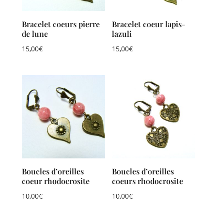
Bracelet coeurs pierre
Bracelet coeur lapis-
de lune
lazuli
15,00
€
15,00
€
Boucles d’oreilles
Boucles d’oreilles
coeur rhodocrosite
coeurs rhodocrosite
10,00
€
10,00
€