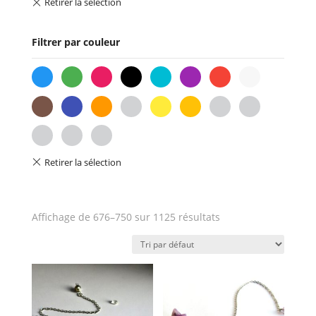
Filtrer par couleur
bleu
vert
rose
noir
turquoise
violet
rouge
blanc
marron
indigo
orange
or
jaune
ambre
gris
beige
fuchsia
lilas
les-
4-
couleurs
Affichage de 676–750 sur 1125 résultats