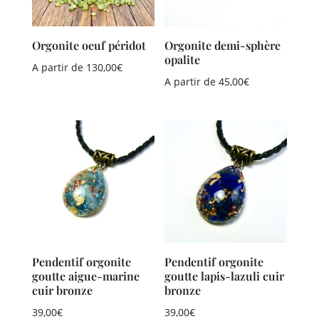
Orgonite oeuf péridot
Orgonite demi-sphère
opalite
A partir de
130,00
€
A partir de
45,00
€
Pendentif orgonite
Pendentif orgonite
goutte aigue-marine
goutte lapis-lazuli cuir
cuir bronze
bronze
39,00
€
39,00
€