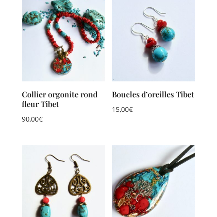
Collier orgonite rond
Boucles d’oreilles Tibet
fleur Tibet
15,00
€
90,00
€